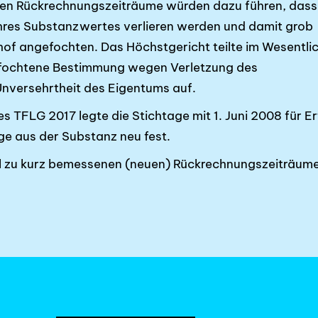
zen Rückrechnungszeiträume würden dazu führen, dass
hres Substanzwertes ver­lieren werden und damit grob
hof ange­fochten. Das Höchstgericht teilte im Wesentli
efochtene Bestimmung wegen Verlet­zung des
Unversehrtheit des Eigentums auf.
 TFLG 2017 legte die Stichtage mit 1. Juni 2008 für E
äge aus der Substanz neu fest.
l zu kurz bemessenen (neuen) Rückrechnungszeiträum