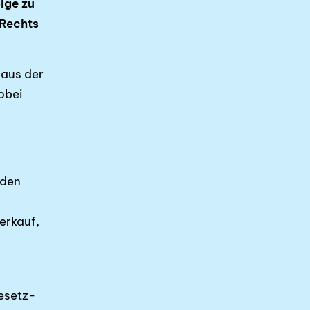
lge zu
 Rechts
 aus der
obei
nden
erkauf,
esetz­