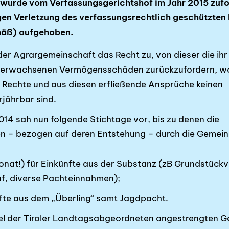
 wurde vom Verfassungsgerichtshof im Jahr 2015 zufo
 Verletzung des verfas­sungs­­­rechtlich geschützten
mäß) aufgehoben.
r Agrargemeinschaft das Recht zu, von dieser die ihr
erwachsenen Ver­mögens­schäden zurückzu­fordern, w
he Rechte und aus diesen erfließende Ansprüche keinen
rjährbar sind.
14 sah nun folgende Stichtage vor, bis zu denen die
 – bezogen auf deren Entstehung – durch die Gemei
onat!) für Einkünfte aus der Substanz (zB Grundstückv
f, diverse Pachteinnahmen);
nfte aus dem „Überling“ samt Jagdpacht.
tel der Tiroler Landtagsabgeordneten angestrengten G