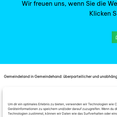
Wir freuen uns, wenn Sie die W
Klicken S
Gemeindeland in Gemeindehand: überparteilicher und unabhän
Redaktion: Dipl.-Ing. Leonhard Steiger, Forstwirt & Dr. Werner Lux
Email:
gemeindeland@agrarpapers.tirol
Um dir ein optimales Erlebnis zu bieten, verwenden wir Technologien wie 
Geräteinformationen zu speichern und/oder darauf zuzugreifen. Wenn du d
Technologien zustimmst, können wir Daten wie das Surfverhalten oder eind