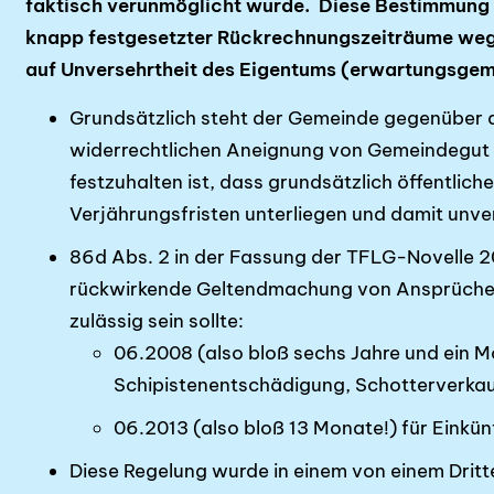
faktisch verun­möglicht wurde. Diese Bestimmung
knapp festgesetzter Rückrechnungs­zeiträume wegen
auf Unversehrtheit des Eigentums (erwartungsge
Grundsätzlich steht der Gemeinde gegenüber de
widerrechtlichen Aneignung von Gemeindegut 
festzuhalten ist, dass grundsätzlich öffentlic
Verjährungsfristen unterliegen und damit unve
86d Abs. 2 in der Fassung der TFLG-Novelle 20
rückwirkende Geltendmachung von Ansprüchen
zulässig sein sollte:
06.2008 (also bloß sechs Jahre und ein M
Schipistenentschädigung, Schotterverkau
06.2013 (also bloß 13 Monate!) für Einkü
Diese Regelung wurde in einem von einem Drit