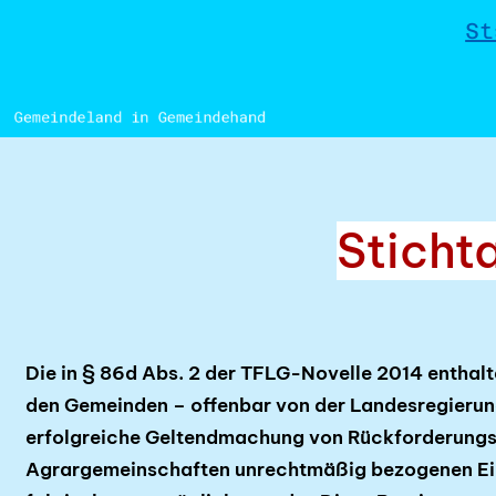
St
Sticht
Die in § 86d Abs. 2 der TFLG-Novelle 2014 enthal
den Gemeinden – offenbar von der Landesregierung
erfolgreiche Geltendmachung von Rück­forde­rungs
Agrargemeinschaften unrecht­mäßig bezogenen Ei