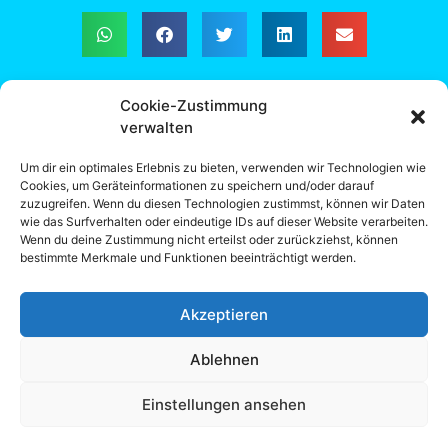
Cookie-Zustimmung
verwalten
Gemeindeland in Gemeindehand: überparteilicher
und unabhängiger Verein – ZVR-Zahl 1505804346
Um dir ein optimales Erlebnis zu bieten, verwenden wir Technologien wie
Cookies, um Geräteinformationen zu speichern und/oder darauf
Redaktion: Dipl.-Ing. Leonhard Steiger, Forstwirt &
zuzugreifen. Wenn du diesen Technologien zustimmst, können wir Daten
Dr. Werner Lux, Jurist
wie das Surfverhalten oder eindeutige IDs auf dieser Website verarbeiten.
Wenn du deine Zustimmung nicht erteilst oder zurückziehst, können
bestimmte Merkmale und Funktionen beeinträchtigt werden.
Email:
gemeindeland@agrarpapers.tirol
Akzeptieren
Ablehnen
© 2025– All rights reserved.
Impressum +
Einstellungen ansehen
Datenschutz