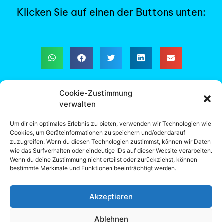
Klicken Sie auf einen der Buttons unten:
Cookie-Zustimmung
verwalten
Gemeindeland in Gemeindehand: überparteilicher
und unabhängiger Verein – ZVR-Zahl 1505804346
Um dir ein optimales Erlebnis zu bieten, verwenden wir Technologien wie
Cookies, um Geräteinformationen zu speichern und/oder darauf
Redaktion: Dipl.-Ing. Leonhard Steiger, Forstwirt &
zuzugreifen. Wenn du diesen Technologien zustimmst, können wir Daten
Dr. Werner Lux, Jurist
wie das Surfverhalten oder eindeutige IDs auf dieser Website verarbeiten.
Wenn du deine Zustimmung nicht erteilst oder zurückziehst, können
bestimmte Merkmale und Funktionen beeinträchtigt werden.
Email:
gemeindeland@agrarpapers.tirol
Akzeptieren
Ablehnen
© 2025– All rights reserved.